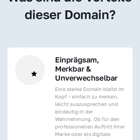
dieser Domain?
Einprägsam, 
Merkbar & 
Unverwechselbar
Eine starke Domain bleibt im 
Kopf – einfach zu merken, 
leicht auszusprechen und 
eindeutig in der 
Wahrnehmung. Ob für den 
professionellen Auftritt Ihrer 
Marke oder als digitale 