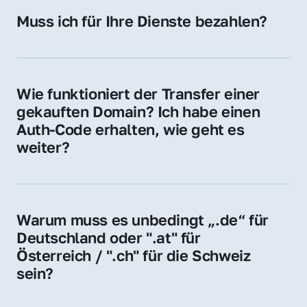
Hosting-Anbieter) fallen geringe laufende 
Muss ich für Ihre Dienste bezahlen?
Gebühren an. Diese bewegen sich für .de 
Nein, bei uns zahlen Sie nur den Kaufpreis 
Domains bei ca. 5€ / Jahr
der Domain – ohne zusätzliche Vermittlungs- 
oder Servicegebühren.
Wie funktioniert der Transfer einer 
gekauften Domain? Ich habe einen 
Auth-Code erhalten, wie geht es 
weiter?
Mit dem Auth-Code beauftragen Sie Ihren 
Provider, die Domain zu übernehmen. Gerne 
begleiten wir Sie bei diesem einfachen und 
Warum muss es unbedingt „.de“ für 
schnellen Prozess.
Deutschland oder ".at" für 
Österreich / ".ch" für die Schweiz 
sein?
Diese Endungen stehen für regionale 