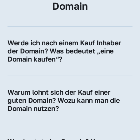
Domain
Werde ich nach einem Kauf Inhaber 
der Domain? Was bedeutet „eine 
Domain kaufen“?
Ja, Sie werden der offizielle Domain-Inhaber. 
Sie erhalten alle Rechte zur Nutzung, 
Verwaltung oder Weiterveräußerung der 
Warum lohnt sich der Kauf einer 
Domain.
guten Domain? Wozu kann man die 
Domain nutzen?
Eine starke Domain steigert Sichtbarkeit, 
Vertrauen und Markenwert. Nutzen Sie sie 
für Ihre Website, Weiterleitung, E-Mail-