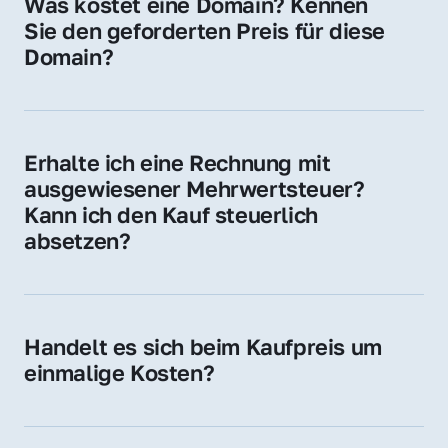
Was kostet eine Domain? Kennen 
Adressen oder als digitale Investition.
Sie den geforderten Preis für diese 
Domain?
Der Preis variiert je nach Domain. Für diese 
Domain liegt ein konkreter Kaufpreis vor – 
kontaktieren Sie uns gerne für ein 
Erhalte ich eine Rechnung mit 
unverbindliches Angebot.
ausgewiesener Mehrwertsteuer? 
Kann ich den Kauf steuerlich 
absetzen?
Ja, Sie erhalten eine Rechnung mit MwSt. 
Für Unternehmen ist der Kauf in der Regel 
steuerlich absetzbar.
Handelt es sich beim Kaufpreis um 
einmalige Kosten?
Ja. Der Kaufpreis ist einmalig. Nur beim 
späteren Betrieb der Domain (z. B. beim 